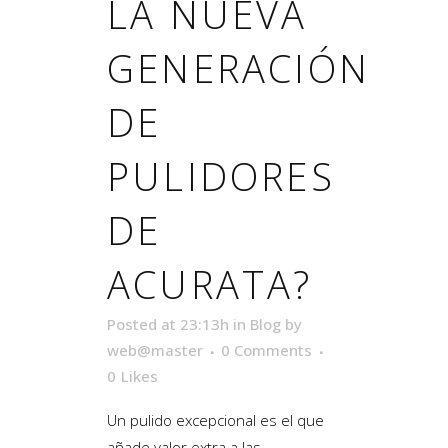
LA NUEVA
GENERACIÓN
DE
PULIDORES
DE
ACURATA?
Posted at 23:13h
in
Blog
by
web@master
0 Comments
0
Likes
Un pulido excepcional es el que
añade valor extra a las