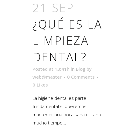
21 SEP
¿QUÉ ES LA
LIMPIEZA
DENTAL?
Posted at 13:41h
in
Blog
by
web@master
0 Comments
0
Likes
La higiene dental es parte
fundamental si queremos
mantener una boca sana durante
mucho tiempo...